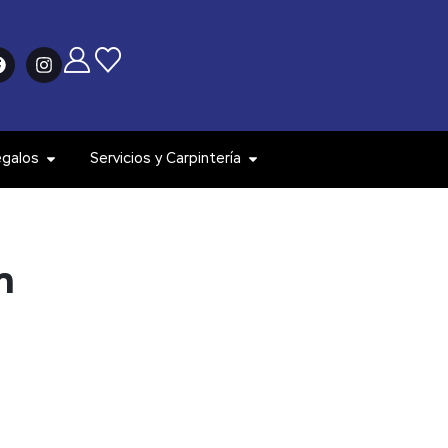
egalos
Servicios y Carpintería
n