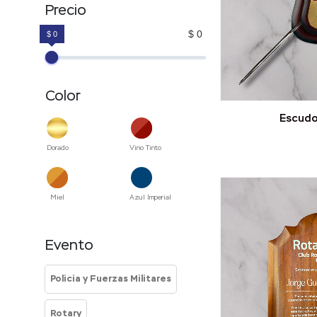
Precio
$ 0
$ 0
Color
Escudo
Dorado
Vino Tinto
Miel
Azul Imperial
Evento
Policia y Fuerzas Militares
Rotary