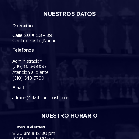
NUESTROS DATOS
Dirección
Calle 20 # 23 – 39
Centro Pasto, Nariño.
Teléfonos
Administración:
‭(316) 833-6856‬
Atención al cliente:
(318) 343-5790‬
Email
admon@elvaticanopasto.com
NUESTRO HORARIO
Lunes a viernes:
8:30 am a 12:30 pm
2:00 am a 6:00 pm