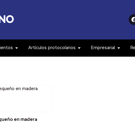
ientos
Artículos protocolarios
Empresarial
R
queño en madera