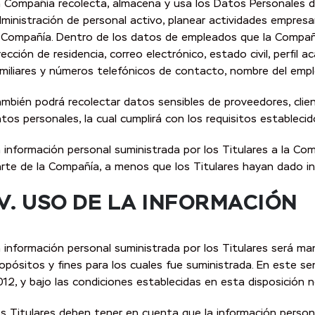
 Compañía recolecta, almacena y usa los Datos Personales de 
ministración de personal activo, planear actividades empresa
 Compañía. Dentro de los datos de empleados que la Compañía
rección de residencia, correo electrónico, estado civil, perfil
miliares y números telefónicos de contacto, nombre del empl
mbién podrá recolectar datos sensibles de proveedores, cli
tos personales, la cual cumplirá con los requisitos estableci
 información personal suministrada por los Titulares a la Co
rte de la Compañía, a menos que los Titulares hayan dado ins
IV. USO DE LA INFORMACIÓN
 información personal suministrada por los Titulares será ma
opósitos y fines para los cuales fue suministrada. En este se
12, y bajo las condiciones establecidas en esta disposición 
s Titulares deben tener en cuenta que la información personal