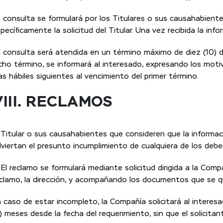
 consulta se formulará por los Titulares o sus causahabient
pecíficamente la solicitud del Titular. Una vez recibida la in
 consulta será atendida en un término máximo de diez (10) dí
cho término, se informará al interesado, expresando los moti
as hábiles siguientes al vencimiento del primer término.
III.
RECLAMOS
 Titular o sus causahabientes que consideren que la informa
viertan el presunto incumplimiento de cualquiera de los deber
 El reclamo se formulará mediante solicitud dirigida a la Com
clamo, la dirección, y acompañando los documentos que se qu
 caso de estar incompleto, la Compañía solicitará al interesa
) meses desde la fecha del requerimiento, sin que el solicita