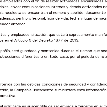
empleados con el fin de realizar actividades encaminadas al 
riales, enviar comunicaciones internas y demás actividades ne
 recolecta se encuentran el nombre y apellido, documento de
 académico, perfil profesional, hoja de vida, fecha y lugar de 
eador anterior.
entes y empleados, situación que estará expresamente manife
dos en el Artículo 6 del Decreto 1377 de 2013.
mpañía, será guardada y mantenida durante el tiempo que sea n
trucciones diferentes o en todo caso, por el período de ret
ntenida con las debidas condiciones de seguridad y confidenci
ntido, la Compañía únicamente suministrará esta información a
normativa.
 solicitada es susceptible de ser enviada a terceros en el m