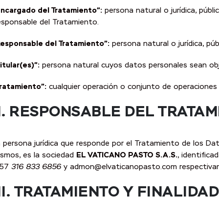
Encargado del Tratamiento”:
persona natural o jurídica, públ
sponsable del Tratamiento.
esponsable del Tratamiento”:
persona natural o jurídica, pú
itular(es)”:
persona natural cuyos datos personales sean obje
ratamiento”:
cualquier operación o conjunto de operaciones 
II. RESPONSABLE DEL TRATA
 persona jurídica que responde por el Tratamiento de los Dat
smos, es la sociedad
EL VATICANO PASTO S.A.S.
, identific
 57
316 833 6856
y admon@elvaticanopasto.com respectiva
II.
TRATAMIENTO Y FINALIDAD