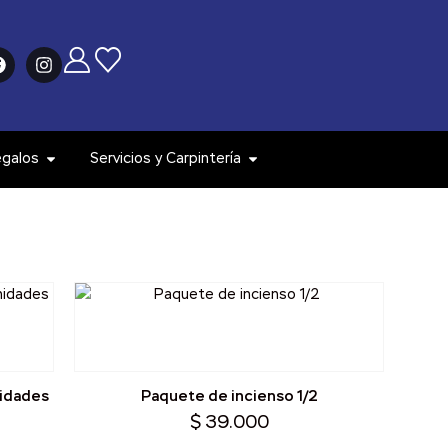
egalos
Servicios y Carpintería
nidades
Paquete de incienso 1/2
$
39.000