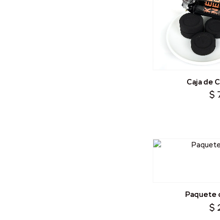
Caja de 
$
Paquete d
$