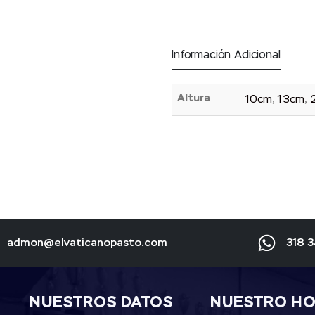
Información Adicional
Altura
10cm
,
13cm
,
admon@elvaticanopasto.com
318 
NUESTROS DATOS
NUESTRO H