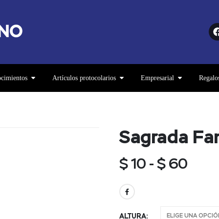
cimientos
Artículos protocolarios
Empresarial
Regalo
Sagrada Fam
$
10
-
$
60
ALTURA