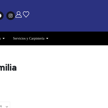
s
Servicios y Carpintería
ilia