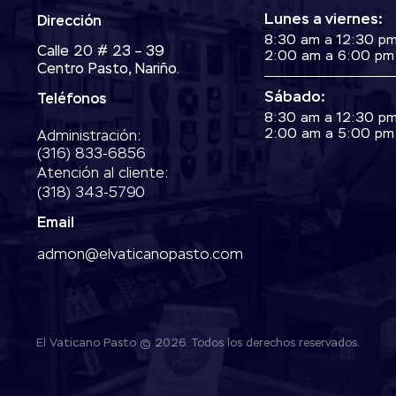
Lunes a viernes:
Dirección
8:30 am a 12:30 p
Calle 20 # 23 – 39
2:00 am a 6:00 pm
Centro Pasto, Nariño.
Sábado:
Teléfonos
8:30 am a 12:30 p
2:00 am a 5:00 pm
Administración:
‭(316) 833-6856‬
Atención al cliente:
(318) 343-5790‬
Email
admon@elvaticanopasto.com
El Vaticano Pasto © 2026. Todos los derechos reservados.