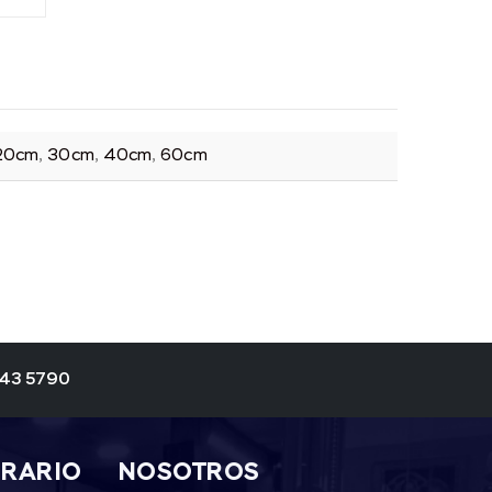
20cm
,
30cm
,
40cm
,
60cm
343 5790
ORARIO
NOSOTROS