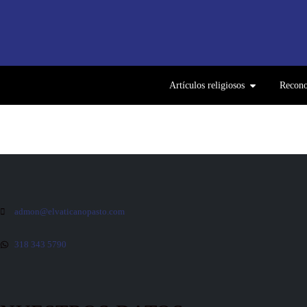
Artículos religiosos
Recono
admon@elvaticanopasto.com
318 343 5790