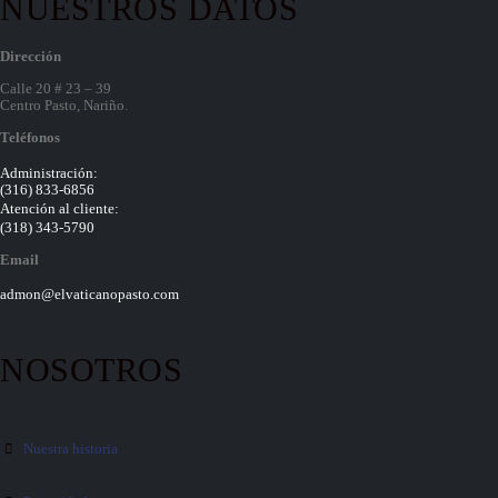
NUESTROS DATOS
Dirección
Calle 20 # 23 – 39
Centro Pasto, Nariño.
Teléfonos
Administración:
‭(316) 833-6856‬
Atención al cliente:
(318) 343-5790‬
Email
admon@elvaticanopasto.com
NOSOTROS
Nuestra historia