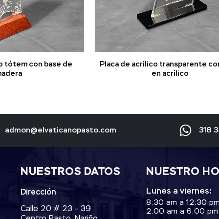
co tótem con base de
Placa de acrílico transparente co
adera
en acrílico
admon@elvaticanopasto.com
318 
NUESTROS DATOS
NUESTRO H
Lunes a viernes:
Dirección
8:30 am a 12:30 p
Calle 20 # 23 – 39
2:00 am a 6:00 pm
Centro Pasto, Nariño.