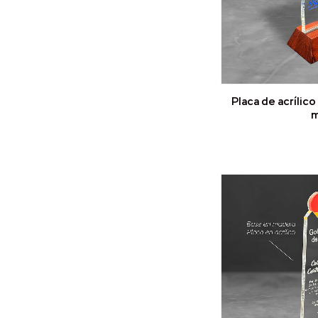
Placa de acrílic
m